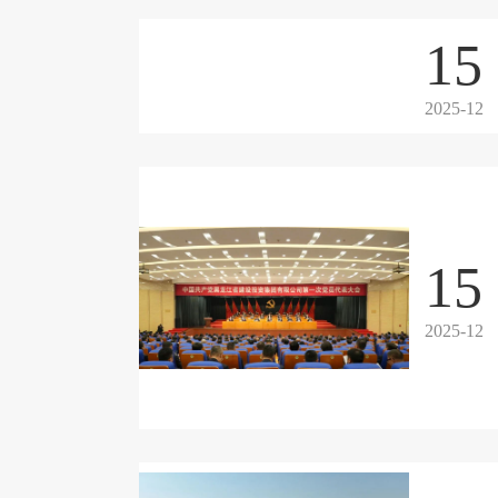
15
2025-12
15
2025-12