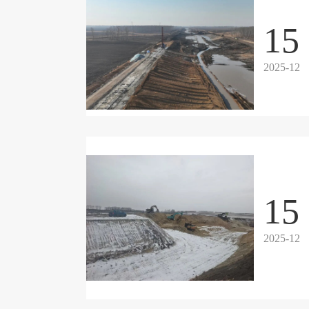
15
2025-12
15
2025-12