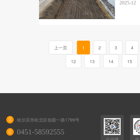
2025-12
上一页
1
2
3
4
12
13
14
15
哈尔滨市松北区创新一路1799号
0451-58592555
企业微
企