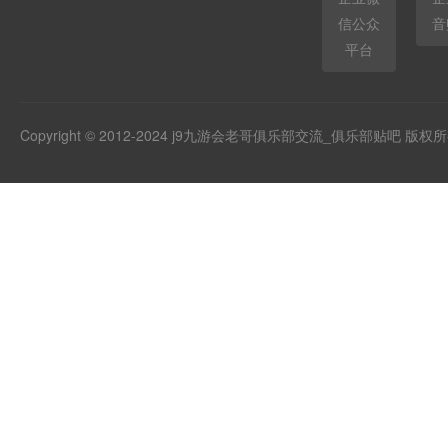
信公众
音
平台
Copyright © 2012-2024 j9九游会老哥俱乐部交流_俱乐部贴吧 版